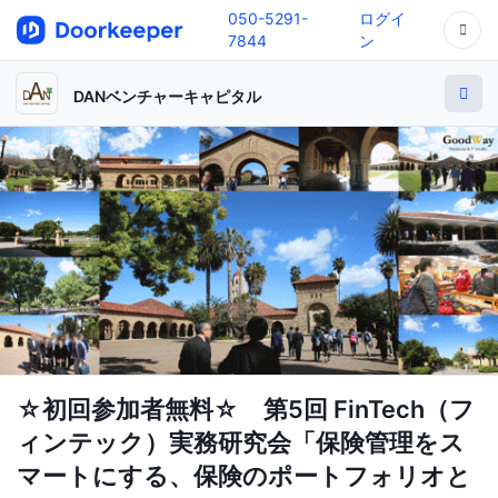
050-5291-
ログイ
7844
ン
DANベンチャーキャピタル
☆初回参加者無料☆ 第5回 FinTech（フ
ィンテック）実務研究会「保険管理をス
マートにする、保険のポートフォリオと